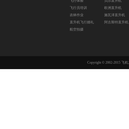
飞行体验
贝尔直升机
飞行员培训
欧洲直升机
农林作业
施瓦泽直升机
直升机飞行婚礼
阿古斯特直升机
航空拍摄
Copyright © 2002-201