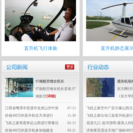
直升机飞行体验
直升机静态展
97南航空难女机长
浦东机场
97南航空难女机长是谁,97
东方网6月
南航空
[详细]
《东方早
江西省鹰潭市贵溪市龙虎山空中游
07-13
飞机之家空中广告引爆山西吕
价值400万的直升机在天津进行
11-30
飞机之家出动三架直升机进行
飞机之家再度奔赴山西进行禁毒活
02-13
花漾九江-追浔清明-最美人间
价值400万的直升机参加福建龙
03-21
济南莱芜茂业天地广场租400