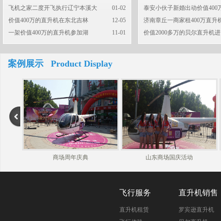
飞机之家二度开飞执行辽宁本溪大
01-02
泰安小伙子新婚出动价值400
价值400万的直升机在东北吉林
12-05
济南章丘一商家租400万直升
一架价值400万的直升机参加湖
11-01
价值2000多万的贝尔直升机进
案例展示 Product Display
商场周年庆典
山东商场国庆活动
飞行服务
直升机销售
直升机租赁
罗宾逊直升机